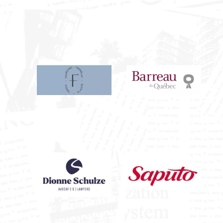
Fourcand, Tremblay, Kissel, Plante
Barreau du 
Dionne Schulze
Saputo