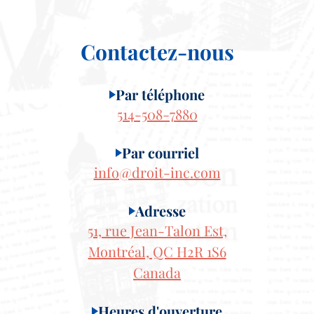
Retour au site
Contactez-nous
Par téléphone
514-508-7880
Par courriel
info@droit-inc.com
Adresse
51, rue Jean-Talon Est,
Montréal, QC H2R 1S6
Canada
Heures d'ouverture